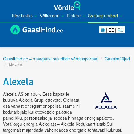
Kindlustus
Väikelaen
Elekter
Soojuspumbad
| EE |
RU
Gaasihind.ee – maagaasi pakettide võrdlusportaal
Gaasimüüjad
Alexela
Alexela
Alexela AS on 100% Eesti kapitalile
kuuluva Alexela Grupi ettevõte. Olemata
osa vanast energiamonopolist, saame nii
kodutarbijale kui ettevõttele pakkuda
paindlikku, personaalse ja soodsa hinnaga energiapakette.
Võta kogu energia Alexelast – Alexela Kodukaart aitab Sul
targemalt majandada vähendades energiale tehtavaid kulutusi.