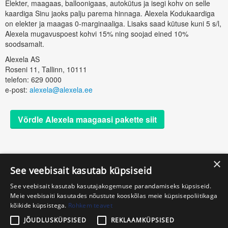
Elekter, maagaas, balloonigaas, autokütus ja isegi kohv on selle
kaardiga Sinu jaoks palju parema hinnaga. Alexela Kodukaardiga
on elekter ja maagas 0-marginaaliga. Lisaks saad kütuse kuni 5 s/l,
Alexela mugavuspoest kohvi 15% ning soojad eined 10%
soodsamalt.
Alexela AS
Roseni 11, Tallinn, 10111
telefon: 629 0000
e-post:
alexela@alexela.ee
Võrdle Alexela maagaasi pakette siit
×
See veebisait kasutab küpsiseid
© 2026 Gaasihind.ee
See veebisait kasutab kasutajakogemuse parandamiseks küpsiseid.
KKK
Meie veebisaiti kasutades nõustute kooskõlas meie küpsisepoliitikaga
kõikide küpsistega.
Rohkem teavet
Meist
JÕUDLUSKÜPSISED
REKLAAMKÜPSISED